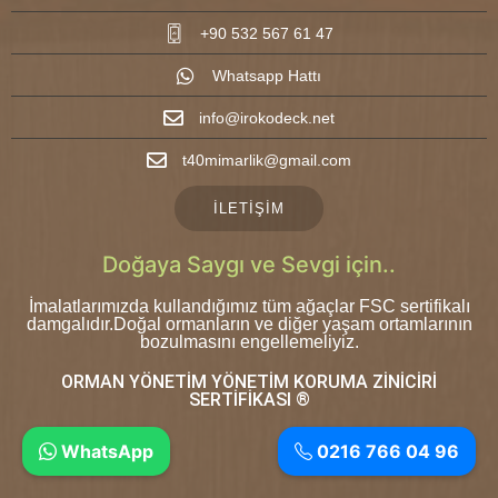
+90 532 567 61 47
Whatsapp Hattı
info@irokodeck.net
t40mimarlik@gmail.com
İLETİŞİM
Doğaya Saygı ve Sevgi için..
İmalatlarımızda kullandığımız tüm ağaçlar FSC sertifikalı
damgalıdır.Doğal ormanların ve diğer yaşam ortamlarının
bozulmasını engellemeliyiz.
ORMAN YÖNETİM YÖNETİM KORUMA ZİNİCİRİ
SERTİFİKASI ®
WhatsApp
0216 766 04 96