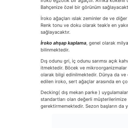
İroko egzotik bir ağaçtır. Afrika kökenli
Bahçenize özel bir görünüm sağlayacaktı
İroko ağaçları ıslak zeminler de ve diğer
Renk tonu ve doku olarak teak’e en yakı
sağlayacaktır.
İroko ahşap kaplama
, genel olarak mily
bilinmektedir.
Dış odunu gri, iç odunu sarımsı açık ka
itmektedir. Böcek ve mikroorganizmalar t
olarak bilgi edinilmektedir. Dünya da ve
edilen iroko, sert ağaçlar arasında en ço
Decking( dış mekan parke ) uygulamaların
standartları olan değerli müşterilerimiz
gerektirmemektedir. Sezon başların da y