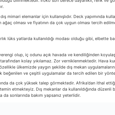
 olduğu bilinmektedir. İroko son derece dayanıklı, renk ve g
r.
 dış mimari elemanlar için kullanışlıdır. Deck yapımında kull
n ağaç olması ve fiyatının da çok uygun olması tercih edil
arlık lüks yatlarda kullanıldığı modası olduğu gibi, elbette 
hverengi olup, iç odunu açık havada ve kendiliğinden koyul
arafından kolay yıkılamaz. Zor verniklenmektedir. Hava kur
 özellikle ülkemizde yaygın şekilde dış mekan uygulamaların
k beğenilen ve çeşitli uygulamalar da tercih edilen bir yönt
da da çok yüksek talep görmektedir. Afrika’dan ithal ettiğim
e temin etmekteyiz. Dış mekanlar da kullanıldığında düzenli
a da sonlarında bakım yapsanız yeterlidir.