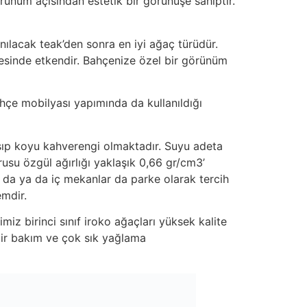
örünüm açısından estetik bir görünüşe sahiptir.
anılacak teak’den sonra en iyi ağaç türüdür.
mesinde etkendir. Bahçenize özel bir görünüm
bahçe mobilyası yapımında da kullanıldığı
aşıp koyu kahverengi olmaktadır. Suyu adeta
usu özgül ağırlığı yaklaşık 0,66 gr/cm3’
 da ya da iç mekanlar da parke olarak tercih
emdir.
iz birinci sınıf iroko ağaçları yüksek kalite
 bir bakım ve çok sık yağlama