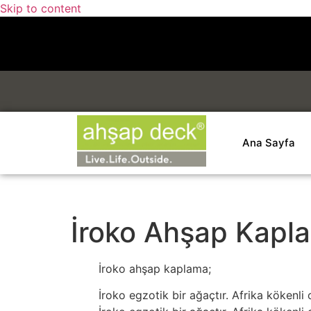
Skip to content
Ana Sayfa
İroko Ahşap Kapl
İroko ahşap kaplama;
İroko egzotik bir ağaçtır. Afrika kökenli