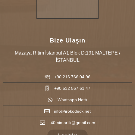
Bize Ulaşın
Mazaya Ritim İstanbul A1 Blok D:191 MALTEPE /
İSTANBUL
+90 216 766 04 96
+90 532 567 61 47
Whatsapp Hattı
info@irokodeck.net
t40mimarlik@gmail.com