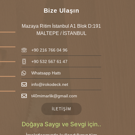
Bize Ulaşın
Mazaya Ritim İstanbul A1 Blok D:191
MALTEPE / İSTANBUL
+90 216 766 04 96
+90 532 567 61 47
Whatsapp Hattı
info@irokodeck.net
t40mimarlik@gmail.com
İLETİŞİM
Doğaya Saygı ve Sevgi için..