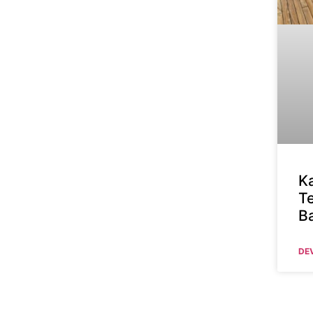
K
T
B
DE