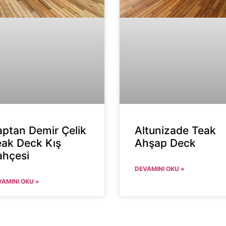
aptan Demir Çelik
Altunizade Teak
eak Deck Kış
Ahşap Deck
ahçesi
DEVAMINI OKU »
VAMINI OKU »